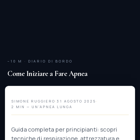
−10 M · DIARIO DI BORDO
Come Iniziare a Fare Apnea
SIMONE RUGGIERO
·
31 AGOSTO 2025
·
2 MIN — UN'APNEA LUNGA
Guida completa per principianti: scopri
tecniche di respirazione, attrezzatura e