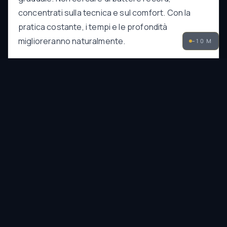
concentrati sulla tecnica e sul comfort. Con la
pratica costante, i tempi e le profondità
miglioreranno naturalmente.
−
10
M
Conclusione
L'apnea è una disciplina meravigliosa che ti
permette di connetterti con il mare in modo unico.
Inizia con un corso, pratica con costanza e
rispetta sempre i tuoi limiti. Il mare sarà lì ad
aspettarti.
Per approfondire l'attrezzatura necessaria,
consulta il nostro articolo
Pesca in Apnea per
Principianti
che contiene dettagli sui migliori