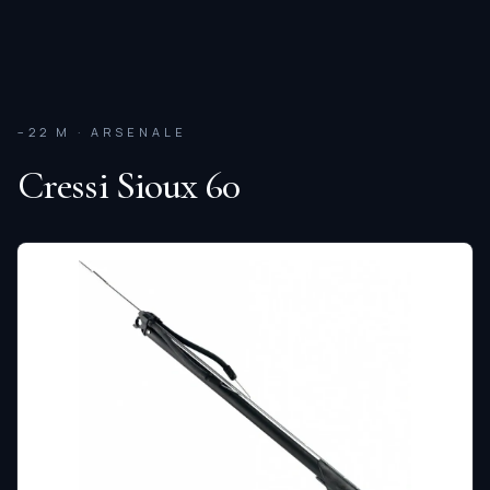
−22 M · ARSENALE
Cressi Sioux 60