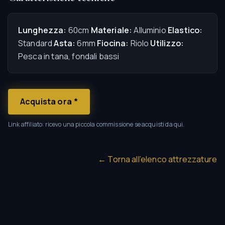
Lunghezza:
60cm
Materiale:
Alluminio
Elastico:
Standard
Asta:
6mm
Fiocina:
Riolo
Utilizzo:
Pesca in tana, fondali bassi
Acquista ora
*
Link affiliato: ricevo una piccola commissione se acquisti da qui.
← Torna all’elenco attrezzature