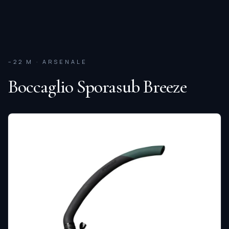
−22 M · ARSENALE
Boccaglio Sporasub Breeze