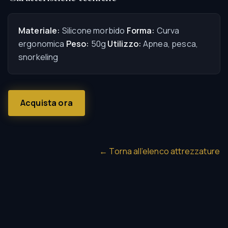
Materiale:
Silicone morbido
Forma:
Curva
ergonomica
Peso:
50g
Utilizzo:
Apnea, pesca,
snorkeling
Acquista ora
← Torna all’elenco attrezzature